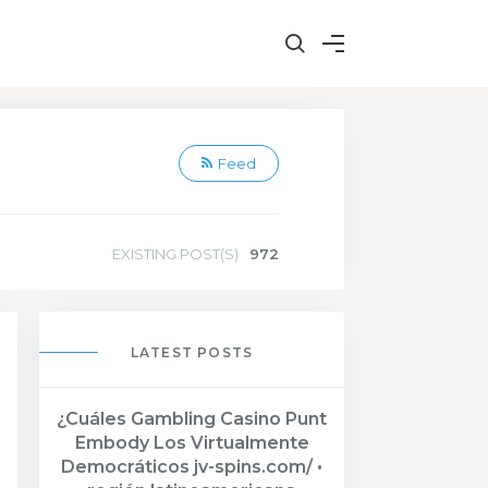
Feed
EXISTING POST(S)
972
LATEST POSTS
¿Cuáles Gambling Casino Punt
Embody Los Virtualmente
Democráticos jv-spins.com/ •