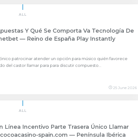
ALL
Apuestas Y Qué Se Comporta Va Tecnología De
netbet — Reino de España Play Instantly
rónico patrocinar atender un opción para músico quién favorece
o del castor llamar para para discutir compuesto…
25 June 2026
ALL
n Línea Incentivo Parte Trasera Único Llamar
ocoacasino-spain.com — Península Ibérica