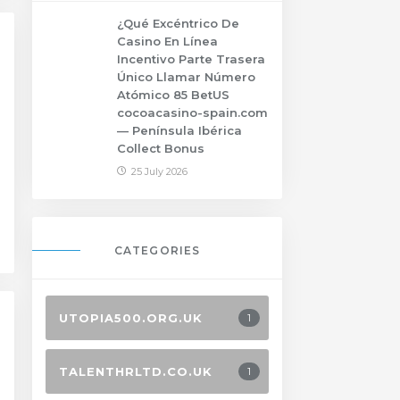
¿Qué Excéntrico De
Casino En Línea
Incentivo Parte Trasera
Único Llamar Número
Atómico 85 BetUS
cocoacasino-spain.com
— Península Ibérica
Collect Bonus
25 July 2026
CATEGORIES
UTOPIA500.ORG.UK
1
TALENTHRLTD.CO.UK
1