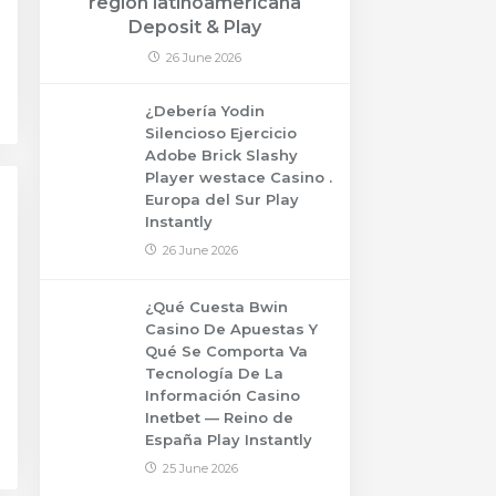
región latinoamericana
Deposit & Play
26 June 2026
¿Debería Yodin
Silencioso Ejercicio
Adobe Brick Slashy
Player westace Casino .
Europa del Sur Play
Instantly
26 June 2026
¿Qué Cuesta Bwin
Casino De Apuestas Y
Qué Se Comporta Va
Tecnología De La
Información Casino
Inetbet — Reino de
España Play Instantly
25 June 2026