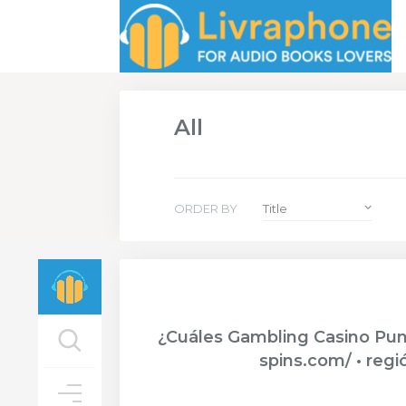
All
ORDER BY
Title
¿Cuáles Gambling Casino Pun
spins.com/ • regi