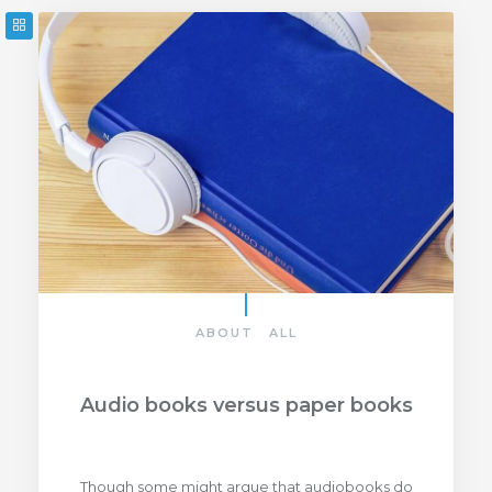
ABOUT
ALL
Audio books versus paper books
Though some might argue that audiobooks do