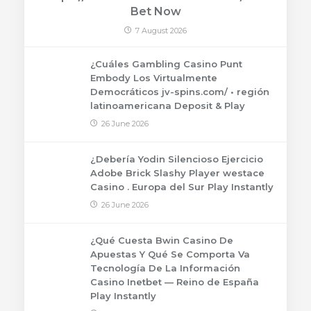
Bet Now
7 August 2026
¿Cuáles Gambling Casino Punt
Embody Los Virtualmente
Democráticos jv-spins.com/ • región
latinoamericana Deposit & Play
26 June 2026
¿Debería Yodin Silencioso Ejercicio
Adobe Brick Slashy Player westace
Casino . Europa del Sur Play Instantly
26 June 2026
¿Qué Cuesta Bwin Casino De
Apuestas Y Qué Se Comporta Va
Tecnología De La Información
Casino Inetbet — Reino de España
Play Instantly