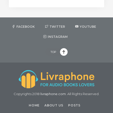
FACEBOOK
TWITTER
YOUTUBE
INSTAGRAM
TOP
Copyrights 2018
livraphone.com
. All Rights Reserved.
HOME
ABOUT US
POSTS