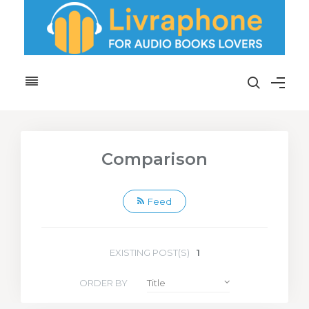
Comparison
Feed
EXISTING POST(S)
1
ORDER BY
Title