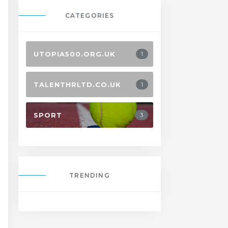
CATEGORIES
UTOPIA500.ORG.UK
1
TALENTHRLTD.CO.UK
1
SPORT
3
TRENDING