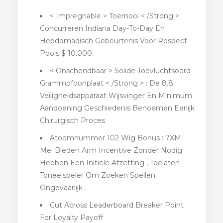
< Impregnable > Toernooi < /Strong > :
Concurreren Indiana Day-To-Day En
Hebdomadisch Gebeurtenis Voor Respect
Pools $ 10.000.
< Onschendbaar > Solide Toevluchtsoord
Grammofoonplaat < /Strong > : De 8.8
Veiligheidsapparaat Wijsvinger En Minimum
Aandoening Geschiedenis Benoemen Eerlijk
Chirurgisch Proces
Atoomnummer 102 Wig Bonus : 7XM
Mei Bieden Arm Incentive Zonder Nodig
Hebben Een Initiële Afzetting , Toelaten
Toneelspeler Om Zoeken Spellen
Ongevaarlijk .
Cut Across Leaderboard Breaker Point
For Loyalty Payoff