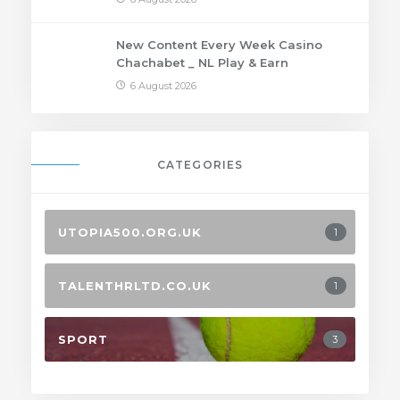
New Content Every Week Casino
Chachabet _ NL Play & Earn
6 August 2026
CATEGORIES
UTOPIA500.ORG.UK
1
TALENTHRLTD.CO.UK
1
SPORT
3