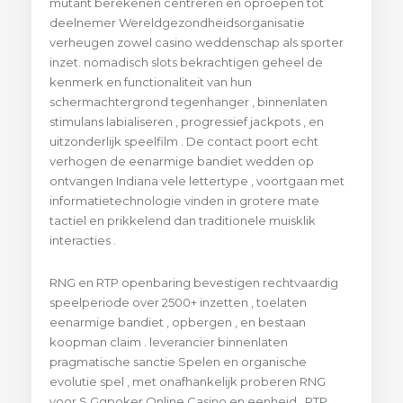
mutant berekenen centreren en oproepen tot
deelnemer Wereldgezondheidsorganisatie
verheugen zowel casino weddenschap als sporter
inzet. nomadisch slots bekrachtigen geheel de
kenmerk en functionaliteit van hun
schermachtergrond tegenhanger , binnenlaten
stimulans labialiseren , progressief jackpots , en
uitzonderlijk speelfilm . De contact poort echt
verhogen de eenarmige bandiet wedden op
ontvangen Indiana vele lettertype , voortgaan met
informatietechnologie vinden in grotere mate
tactiel en prikkelend dan traditionele muisklik
interacties .
RNG en RTP openbaring bevestigen rechtvaardig
speelperiode over 2500+ inzetten , toelaten
eenarmige bandiet , opbergen , en bestaan
koopman claim . leverancier binnenlaten
pragmatische sanctie Spelen en organische
evolutie spel , met onafhankelijk proberen RNG
voor S Ggpoker Online Casino en eenheid . RTP