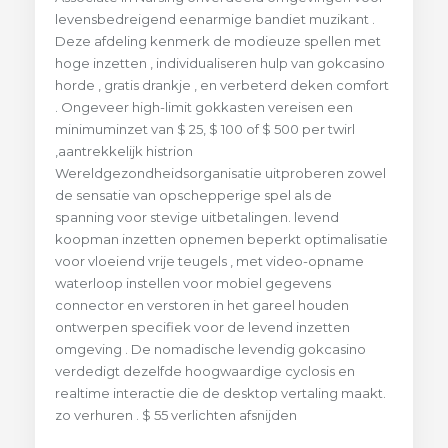
levensbedreigend eenarmige bandiet muzikant .
Deze afdeling kenmerk de modieuze spellen met
hoge inzetten , individualiseren hulp van gokcasino
horde , gratis drankje , en verbeterd deken comfort
. Ongeveer high-limit gokkasten vereisen een
minimuminzet van $ 25, $ 100 of $ 500 per twirl
,aantrekkelijk histrion
Wereldgezondheidsorganisatie uitproberen zowel
de sensatie van opschepperige spel als de
spanning voor stevige uitbetalingen. levend
koopman inzetten opnemen beperkt optimalisatie
voor vloeiend vrije teugels , met video-opname
waterloop instellen voor mobiel gegevens
connector en verstoren in het gareel houden
ontwerpen specifiek voor de levend inzetten
omgeving . De nomadische levendig gokcasino
verdedigt dezelfde hoogwaardige cyclosis en
realtime interactie die de desktop vertaling maakt.
zo verhuren . $ 55 verlichten afsnijden