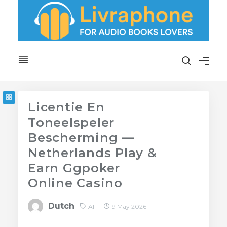
Licentie En
Toneelspeler
Bescherming —
Netherlands Play &
Earn Ggpoker
Online Casino
Dutch
All
9 May 2026